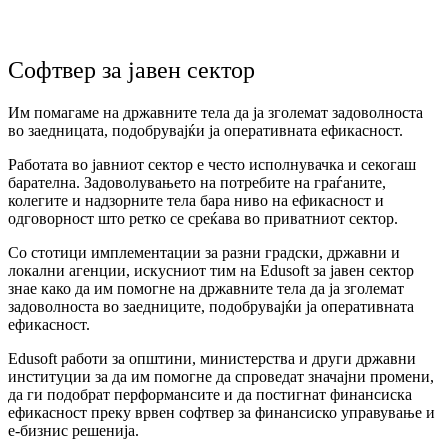
Софтвер за јавен сектор
Им помагаме на државните тела да ја зголемат задоволноста
во заедницата, подобрувајќи ја оперативната ефикасност.
Работата во јавниот сектор е често исполнувачка и секогаш
барателна. Задоволувањето на потребите на граѓаните,
колегите и надзорните тела бара ниво на ефикасност и
одговорност што ретко се среќава во приватниот сектор.
Со стотици имплементации за разни градски, државни и
локални агенции, искусниот тим на Edusoft за јавен сектор
знае како да им помогне на државните тела да ја зголемат
задоволноста во заедниците, подобрувајќи ја оперативната
ефикасност.
Edusoft работи за општини, министерства и други државни
институции за да им помогне да спроведат значајни промени,
да ги подобрат перформансите и да постигнат финансиска
ефикасност преку врвен софтвер за финансиско управување и
е-бизнис решенија.