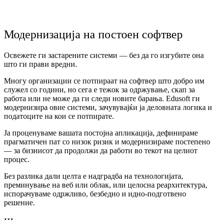
Модернизација на постоен софтвер
Освежете ги застарените системи — без да го изгубите она
што ги прави вредни.
Многу организации се потпираат на софтвер што добро им
служел со години, но сега е тежок за одржување, скап за
работа или не може да ги следи новите барања. Edusoft ги
модернизира овие системи, зачувувајќи ја деловната логика и
податоците на кои се потпирате.
Ја проценуваме вашата постојна апликација, дефинираме
прагматичен пат со низок ризик и модернизираме постепено
— за бизнисот да продолжи да работи во текот на целиот
процес.
Без разлика дали целта е надградба на технологијата,
преминување на веб или облак, или целосна реархитектура,
испорачуваме одржливо, безбедно и идно-подготвено
решение.