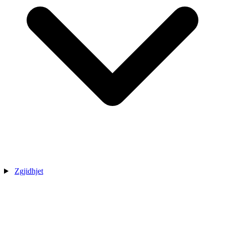
Zgjidhjet