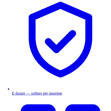
E-Insure — softuer për sigurime