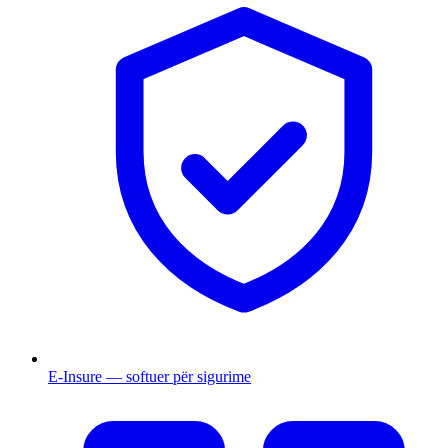
E-Insure — softuer për sigurime