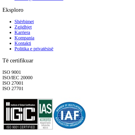
Eksploro
Shërbimet
Zgjidhjet
Karriera
Kompania
Kontakti
Politika e privatësisë
Të certifikuar
ISO 9001
ISO/IEC 20000
ISO 27001
ISO 27701