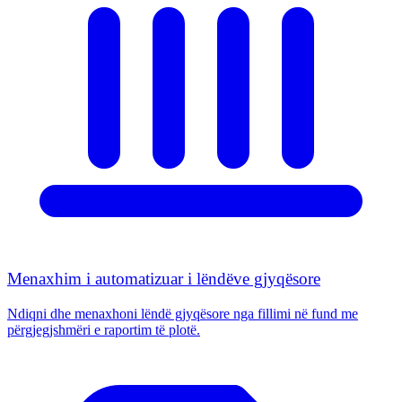
Menaxhim i automatizuar i lëndëve gjyqësore
Ndiqni dhe menaxhoni lëndë gjyqësore nga fillimi në fund me
përgjegjshmëri e raportim të plotë.