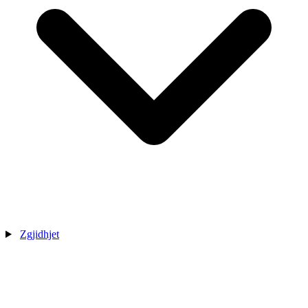
Zgjidhjet