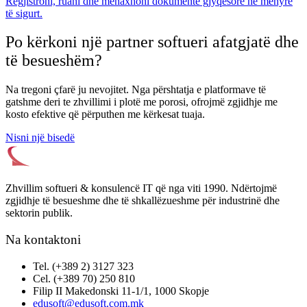
Regjistroni, ruani dhe menaxhoni dokumente gjyqësore në mënyrë
të sigurt.
Po kërkoni një partner softueri afatgjatë dhe
të besueshëm?
Na tregoni çfarë ju nevojitet. Nga përshtatja e platformave të
gatshme deri te zhvillimi i plotë me porosi, ofrojmë zgjidhje me
kosto efektive që përputhen me kërkesat tuaja.
Nisni një bisedë
Zhvillim softueri & konsulencë IT që nga viti 1990. Ndërtojmë
zgjidhje të besueshme dhe të shkallëzueshme për industrinë dhe
sektorin publik.
Na kontaktoni
Tel. (+389 2) 3127 323
Cel. (+389 70) 250 810
Filip II Makedonski 11-1/1, 1000 Skopje
edusoft@edusoft.com.mk